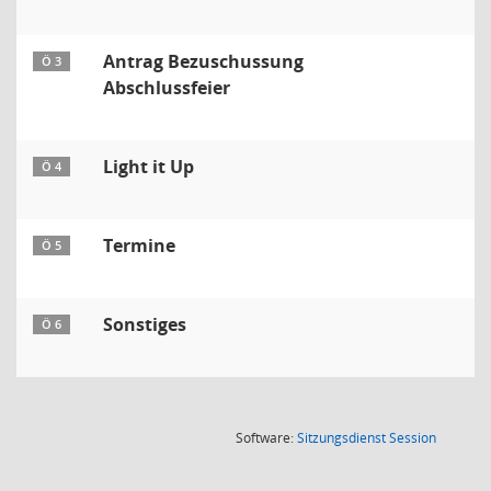
Antrag Bezuschussung
Ö 3
Abschlussfeier
Light it Up
Ö 4
Termine
Ö 5
Sonstiges
Ö 6
(Wird in
Software:
Sitzungsdienst
Session