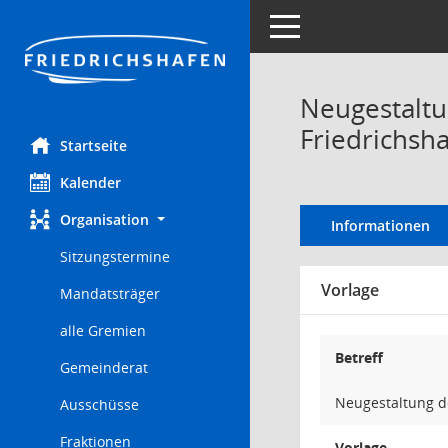
Toggle navigation
Neugestaltu
Friedrichsh
Startseite
Kalender
Organisation
Informationen
Sitzungstermine
Vorlage
Mandatsträger
alle Gremien
Betreff
Gemeinderat
Neugestaltung de
Ausschüsse
Fraktionen
Vorlage